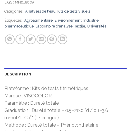
UGS :
MN915005
Catégories :
Analyses de l'eau
,
Kits de tests visuels
Étiquettes :
Agroalimentaire
,
Environnement
,
Industrie
pharmaceutique
,
Laboratoire d'analyse
,
Textile
,
Universités
DESCRIPTION
Plateforme : Kits de tests titrimétriques
Marque : VISOCOLOR
Paramètre : Dureté totale
Graduation : Dureté totale – 0.5–20.0 °d / 0.1–3.6
mmol/L Ca²⁺ (1 seringue)
Méthode : Dureté totale – Phénolphthaléine