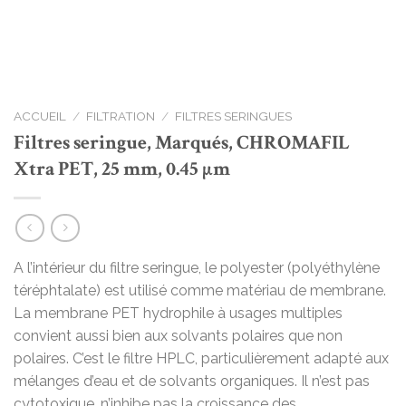
ACCUEIL
/
FILTRATION
/
FILTRES SERINGUES
Filtres seringue, Marqués, CHROMAFIL
Xtra PET, 25 mm, 0.45 µm
A l’intérieur du filtre seringue, le polyester (polyéthylène
téréphtalate) est utilisé comme matériau de membrane.
La membrane PET hydrophile à usages multiples
convient aussi bien aux solvants polaires que non
polaires. C’est le filtre HPLC, particulièrement adapté aux
mélanges d’eau et de solvants organiques. Il n’est pas
cytotoxique, n’inhibe pas la croissance des