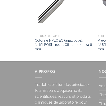
CHROMATOGRAPHIE
ACCE
9, PP, bleu, trou
Colonne HPLC EC (analytique),
Préc
 blanc/PTFE rouge,
NUCLEOSIL 100-5 C8, 5 µm, 125×4.6
NUCL
mm
mm
A PROPOS
NO
Tradetec est l’un des principaux
Anal
fournisseurs d’équipements
Chr
scientifiques, réactifs et produits
chimiques de laboratoire pour
Filt