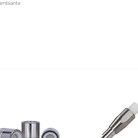
 ambiante
Add to
Add
wishlist
wishl