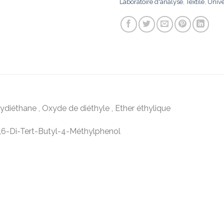
Laboratoire d'analyse
,
Textile
,
Univer
ydiéthane , Oxyde de diéthyle , Ether éthylique
/2,6-Di-Tert-Butyl-4-Méthylphenol