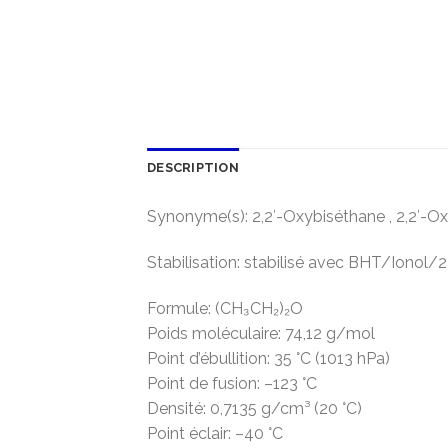
DESCRIPTION
Synonyme(s): 2,2′-Oxybiséthane , 2,2′-Ox
Stabilisation: stabilisé avec BHT/Ionol
Formule: (CH₃CH₂)₂O
Poids moléculaire: 74,12 g/mol
Point d’ébullition: 35 °C (1013 hPa)
Point de fusion: –123 °C
Densité: 0,7135 g/cm³ (20 °C)
Point éclair: –40 °C