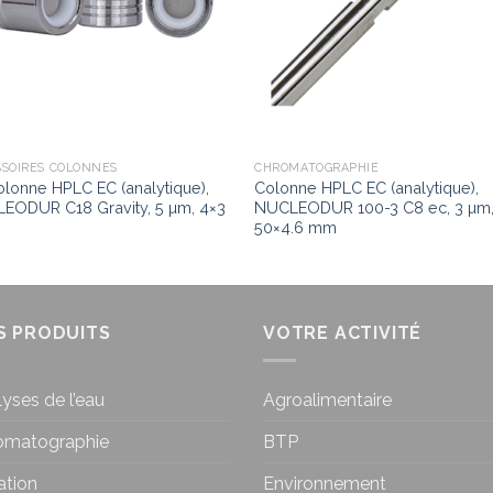
SSOIRES COLONNES
CHROMATOGRAPHIE
olonne HPLC EC (analytique),
Colonne HPLC EC (analytique),
EODUR C18 Gravity, 5 µm, 4×3
NUCLEODUR 100-3 C8 ec, 3 µm
50×4.6 mm
S PRODUITS
VOTRE ACTIVITÉ
yses de l’eau
Agroalimentaire
omatographie
BTP
ration
Environnement