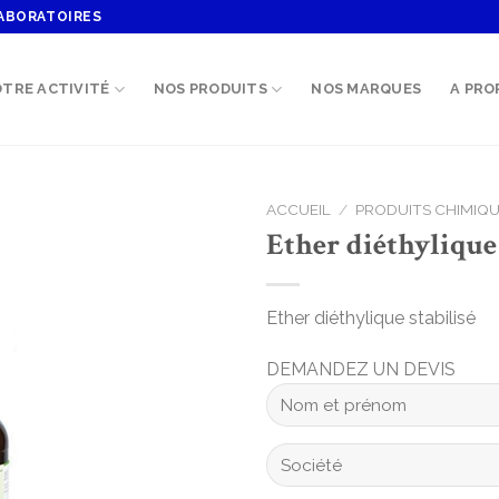
ABORATOIRES
TRE ACTIVITÉ
NOS PRODUITS
NOS MARQUES
A PRO
ACCUEIL
/
PRODUITS CHIMIQ
Ether diéthylique 
Add to
wishlist
Ether diéthylique stabilisé
DEMANDEZ UN DEVIS