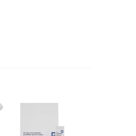
 to
Add to
ist
wishlist