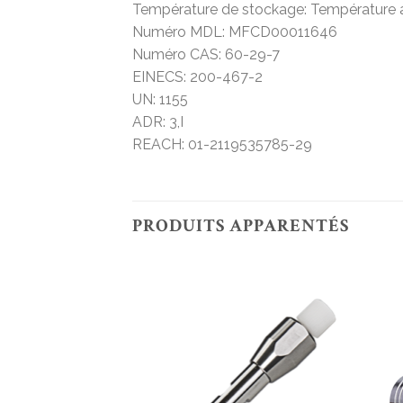
Température de stockage: Température
Numéro MDL: MFCD00011646
Numéro CAS: 60-29-7
EINECS: 200-467-2
UN: 1155
ADR: 3,I
REACH: 01-2119535785-29
PRODUITS APPARENTÉS
Add to
Add to
wishlist
wishlist